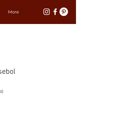
More
sebol
Preço
00
promocional