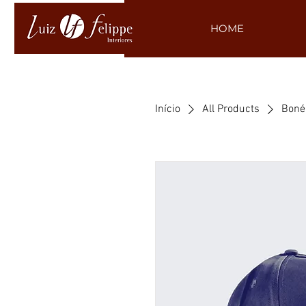
HOME
Início
All Products
Boné