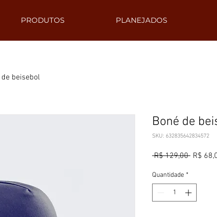
PRODUTOS
PLANEJADOS
 de beisebol
Boné de bei
SKU: 632835642834572
Preço
 R$ 129,00 
R$ 68,
normal
Quantidade
*